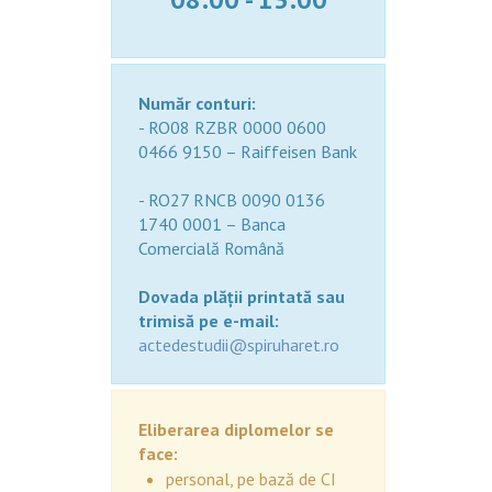
Număr conturi:
- RO08 RZBR 0000 0600
0466 9150 – Raiffeisen Bank
- RO27 RNCB 0090 0136
1740 0001 – Banca
Comercială Română
Dovada plăţii printată sau
trimisă pe e-mail:
actedestudii@spiruharet.ro
Eliberarea diplomelor se
face:
personal, pe bază de CI