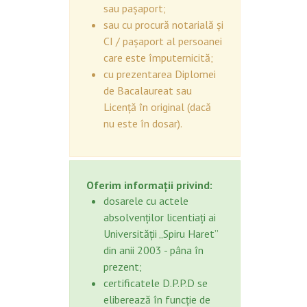
sau pașaport;
sau cu procură notarială și
CI / pașaport al persoanei
care este împuternicită;
cu prezentarea Diplomei
de Bacalaureat sau
Licență în original (dacă
nu este în dosar).
Oferim informații privind:
dosarele cu actele
absolvenților licentiați ai
Universității „Spiru Haret”
din anii 2003 - pâna în
prezent;
certificatele D.P.P.D se
eliberează în funcție de