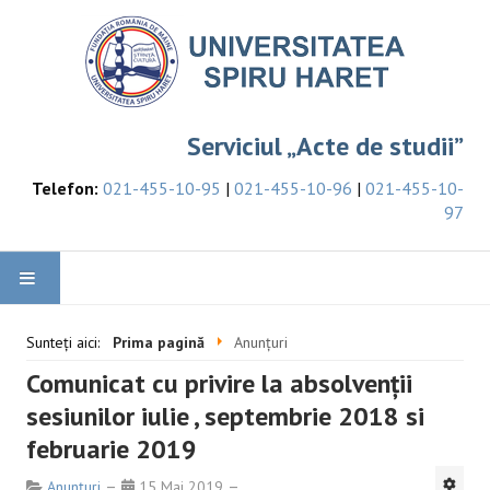
Serviciul „Acte de studii”
Telefon:
021-455-10-95
|
021-455-10-96
|
021-455-10-
97
PRIMA PAGINĂ
Sunteți aici:
Prima pagină
Anunțuri
Comunicat cu privire la absolvenţii
ANUNȚURI
sesiunilor iulie , septembrie 2018 si
UTILE
februarie 2019
Anunțuri
15 Mai 2019