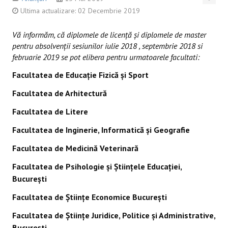
ARHIVA
Ultima actualizare: 02 Decembrie 2019
CONTACT
Vă informăm, că diplomele de licenţă şi diplomele de master
pentru absolvenţii sesiunilor iulie 2018 , septembrie 2018 si
WWW.SPIRUHARET.RO
februarie 2019 se pot elibera pentru urmatoarele facultati:
Facultatea de Educație Fizică și Sport
Facultatea de Arhitectură
Facultatea de Litere
Facultatea de Inginerie, Informatică şi Geografie
Facultatea de Medicină Veterinară
Facultatea de Psihologie și Științele Educației,
București
Facultatea de Științe Economice București
Facultatea de Științe Juridice, Politice și Administrative,
București