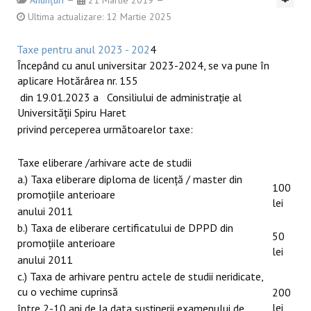
Anunțuri
21 Martie 2019
Ultima actualizare: 12 Martie 2025
Taxe pentru anul 2023 - 202
4
Începând cu anul universitar 2023-2024, se va pune în
aplicare Hotărârea nr. 155
din 19.01.2023 a Consiliului de administraţie al
Universităţii Spiru Haret
privind perceperea următoarelor taxe:
Taxe eliberare /arhivare acte de studii
a.) Taxa eliberare diploma de licenţă / master din
100
promoţiile anterioare
lei
anului 2011
b.) Taxa de eliberare certificatului de DPPD din
50
promoţiile anterioare
lei
anului 2011
c.) Taxa de arhivare pentru actele de studii neridicate,
cu o vechime cuprinsă
200
lei
între 2-10 ani de la data susţinerii examenului de