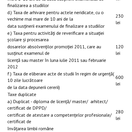
finalizarea a studiilor
d.) Taxa de arhivare pentru actele neridicate, cu o
230
vechime mai mare de 10 ani de la
lei
data susţinerii examenului de finalizare a studiilor
e.) Taxa pentru activităţi de reverificare a situaţiei
şcolare şi procesarea
dosarelor absolvenţilor promoţiei 2011, care au
120
susţinut examenul de
lei
licenţă sau master în luna iulie 2011 sau februarie
2012
f.) Taxa de eliberare acte de studii în regim de urgenţă(
600
10 zile lucrătoare
lei
de la data depunerii cererii)
Taxe duplicate
a.) Duplicat - diploma de licenţă/ master/ arhitect/
certificat de DPPD/
280
certificat de atestare a competenţelor profesionale/
lei
certificat de
învăţarea limbii române