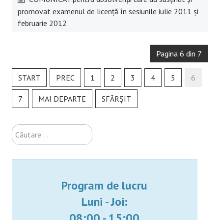
promovat examenul de licență în sesiunile iulie 2011 și
februarie 2012
Pagina 6 din 7
START
PREC
1
2
3
4
5
6
7
MAI DEPARTE
SFÂRȘIT
Căutare
...
Program de lucru
Luni - Joi:
08:00 - 15:00